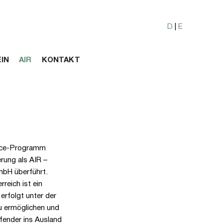
D
|
E
IN
AIR
KONTAKT
ence-Programm
rung als AIR –
mbH überführt.
reich ist ein
erfolgt unter der
u ermöglichen und
fender ins Ausland